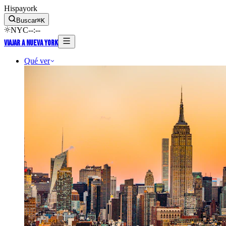
Hispayork
Buscar
⌘
K
NYC
--
:
--
Viajar a Nueva York
Qué ver