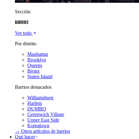
Sección
Barrios
Ver todo
Por distrito
Manhattan
Brooklyn
Queens
Bronx
Staten Island
Barrios destacados
Williamsburg
Harlem
DUMBO
Greenwich Village
Upper East Side
Koreatown
→ Otros artículos de
barrios
Qué hacer