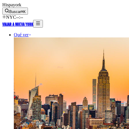
Hispayork
Buscar
⌘
K
NYC
--
:
--
Viajar a Nueva York
Qué ver