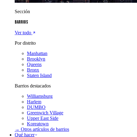
Sección
Barrios
Ver todo
Por distrito
Manhattan
Brooklyn
Queens
Bronx
Staten Island
Barrios destacados
Williamsburg
Harlem
DUMBO
Greenwich Village
Upper East Side
Koreatown
→ Otros artículos de
barrios
Qué hacer