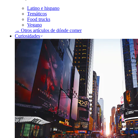
Latino e hispano
Temáticos
Food trucks
Vegano
→ Otros artículos de
dónde comer
Curiosidades