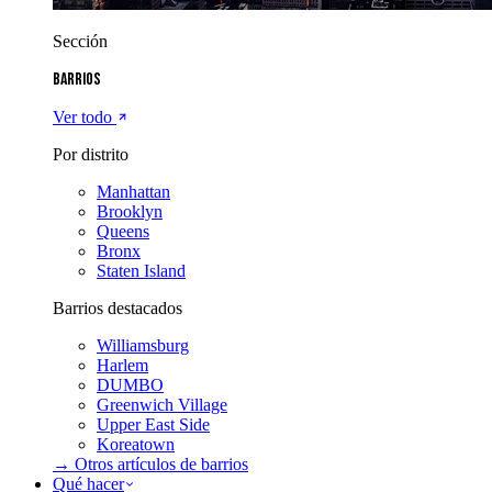
Sección
Barrios
Ver todo
Por distrito
Manhattan
Brooklyn
Queens
Bronx
Staten Island
Barrios destacados
Williamsburg
Harlem
DUMBO
Greenwich Village
Upper East Side
Koreatown
→ Otros artículos de
barrios
Qué hacer