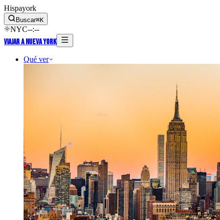
Hispayork
Buscar
⌘
K
NYC
--
:
--
Viajar a Nueva York
Qué ver