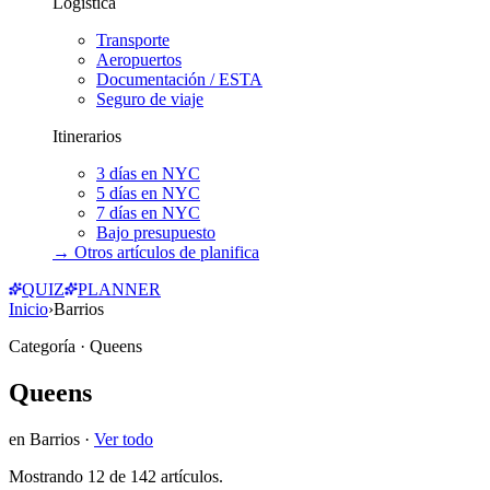
Logística
Transporte
Aeropuertos
Documentación / ESTA
Seguro de viaje
Itinerarios
3 días en NYC
5 días en NYC
7 días en NYC
Bajo presupuesto
→ Otros artículos de
planifica
QUIZ
PLANNER
Inicio
›
Barrios
Categoría
· Queens
Queens
en
Barrios
·
Ver todo
Mostrando
12
de
142
artículos.