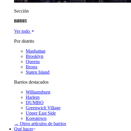
Sección
Barrios
Ver todo
Por distrito
Manhattan
Brooklyn
Queens
Bronx
Staten Island
Barrios destacados
Williamsburg
Harlem
DUMBO
Greenwich Village
Upper East Side
Koreatown
→ Otros artículos de
barrios
Qué hacer