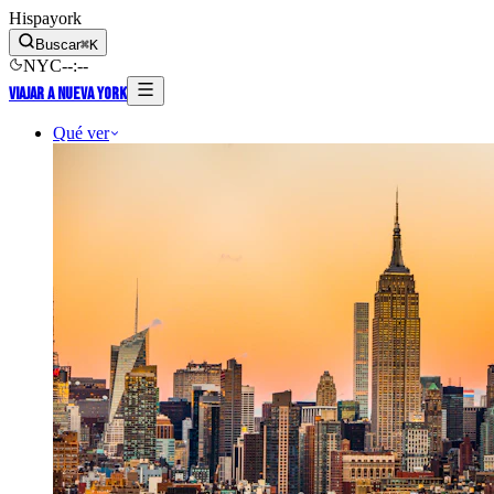
Hispayork
Buscar
⌘
K
NYC
--
:
--
Viajar a Nueva York
Qué ver