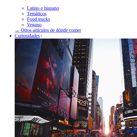
Latino e hispano
Temáticos
Food trucks
Vegano
→ Otros artículos de
dónde comer
Curiosidades