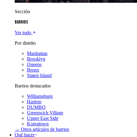
Sección
Barrios
Ver todo
Por distrito
Manhattan
Brooklyn
Queens
Bronx
Staten Island
Barrios destacados
Williamsburg
Harlem
DUMBO
Greenwich Village
Upper East Side
Koreatown
→ Otros artículos de
barrios
Qué hacer