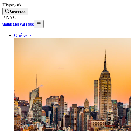
Hispayork
Buscar
⌘
K
NYC
--
:
--
Viajar a Nueva York
Qué ver