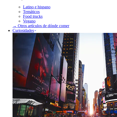
Latino e hispano
Temáticos
Food trucks
Vegano
→ Otros artículos de
dónde comer
Curiosidades