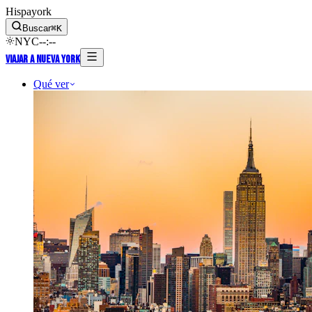
Hispayork
Buscar
⌘
K
NYC
--
:
--
Viajar a Nueva York
Qué ver