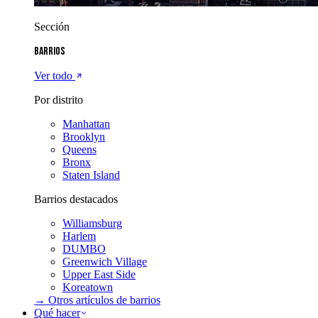
Sección
Barrios
Ver todo
Por distrito
Manhattan
Brooklyn
Queens
Bronx
Staten Island
Barrios destacados
Williamsburg
Harlem
DUMBO
Greenwich Village
Upper East Side
Koreatown
→ Otros artículos de
barrios
Qué hacer