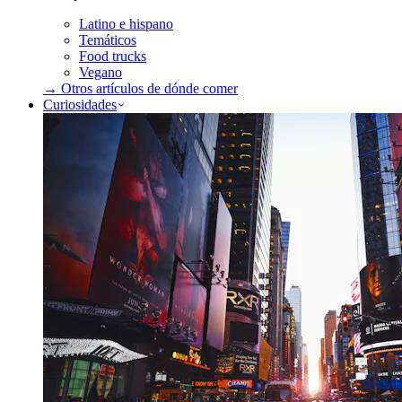
Latino e hispano
Temáticos
Food trucks
Vegano
→ Otros artículos de
dónde comer
Curiosidades