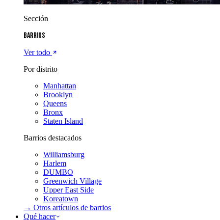
Sección
Barrios
Ver todo
Por distrito
Manhattan
Brooklyn
Queens
Bronx
Staten Island
Barrios destacados
Williamsburg
Harlem
DUMBO
Greenwich Village
Upper East Side
Koreatown
→ Otros artículos de
barrios
Qué hacer