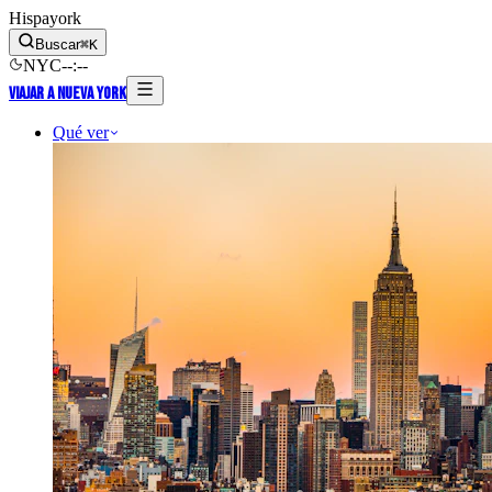
Hispayork
Buscar
⌘
K
NYC
--
:
--
Viajar a Nueva York
Qué ver