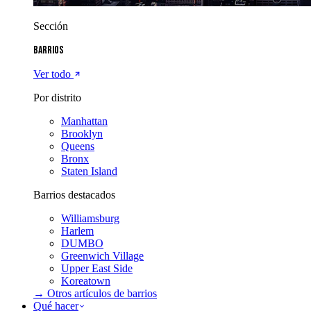
Sección
Barrios
Ver todo
Por distrito
Manhattan
Brooklyn
Queens
Bronx
Staten Island
Barrios destacados
Williamsburg
Harlem
DUMBO
Greenwich Village
Upper East Side
Koreatown
→ Otros artículos de
barrios
Qué hacer