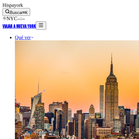
Hispayork
Buscar
⌘
K
NYC
--
:
--
Viajar a Nueva York
Qué ver