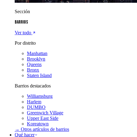
Sección
Barrios
Ver todo
Por distrito
Manhattan
Brooklyn
Queens
Bronx
Staten Island
Barrios destacados
Williamsburg
Harlem
DUMBO
Greenwich Village
Upper East Side
Koreatown
→ Otros artículos de
barrios
Qué hacer