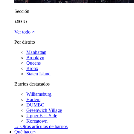
Sección
Barrios
Ver todo
Por distrito
Manhattan
Brooklyn
Queens
Bronx
Staten Island
Barrios destacados
Williamsburg
Harlem
DUMBO
Greenwich Village
Upper East Side
Koreatown
→ Otros artículos de
barrios
Qué hacer