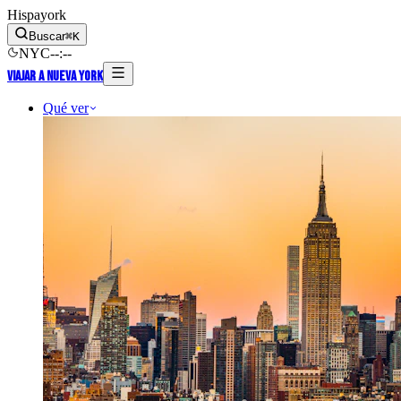
Hispayork
Buscar
⌘
K
NYC
--
:
--
Viajar a Nueva York
Qué ver