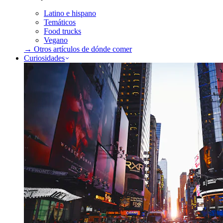
Latino e hispano
Temáticos
Food trucks
Vegano
→ Otros artículos de
dónde comer
Curiosidades