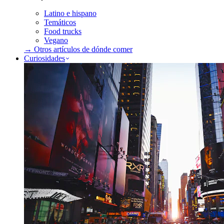
Latino e hispano
Temáticos
Food trucks
Vegano
→ Otros artículos de
dónde comer
Curiosidades