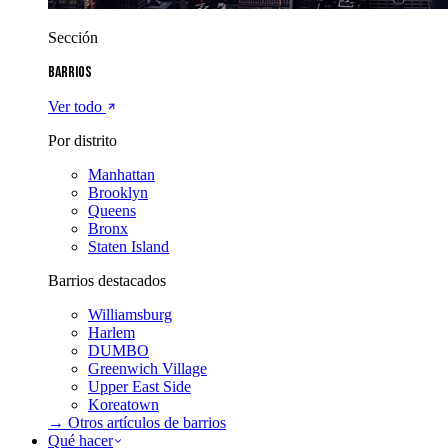
Sección
Barrios
Ver todo
Por distrito
Manhattan
Brooklyn
Queens
Bronx
Staten Island
Barrios destacados
Williamsburg
Harlem
DUMBO
Greenwich Village
Upper East Side
Koreatown
→ Otros artículos de
barrios
Qué hacer