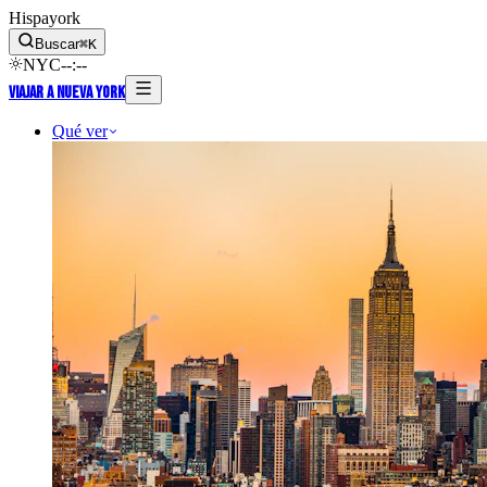
Hispayork
Buscar
⌘
K
NYC
--
:
--
Viajar a Nueva York
Qué ver