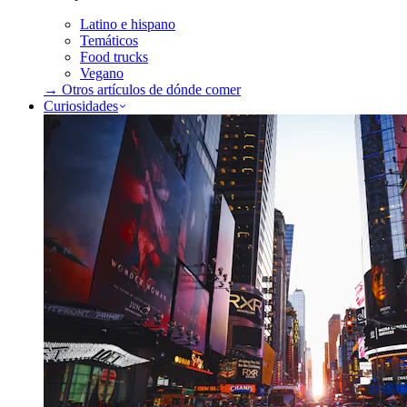
Latino e hispano
Temáticos
Food trucks
Vegano
→ Otros artículos de
dónde comer
Curiosidades