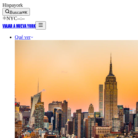
Hispayork
Buscar
⌘
K
NYC
--
:
--
Viajar a Nueva York
Qué ver