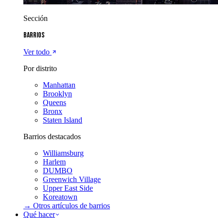
Sección
Barrios
Ver todo
Por distrito
Manhattan
Brooklyn
Queens
Bronx
Staten Island
Barrios destacados
Williamsburg
Harlem
DUMBO
Greenwich Village
Upper East Side
Koreatown
→ Otros artículos de
barrios
Qué hacer