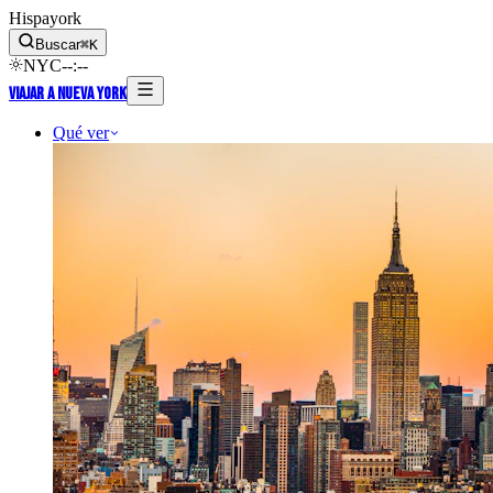
Hispayork
Buscar
⌘
K
NYC
--
:
--
Viajar a Nueva York
Qué ver