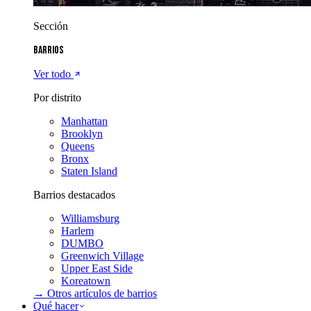
Sección
Barrios
Ver todo
Por distrito
Manhattan
Brooklyn
Queens
Bronx
Staten Island
Barrios destacados
Williamsburg
Harlem
DUMBO
Greenwich Village
Upper East Side
Koreatown
→ Otros artículos de
barrios
Qué hacer