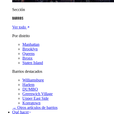
Sección
Barrios
Ver todo
Por distrito
Manhattan
Brooklyn
Queens
Bronx
Staten Island
Barrios destacados
Williamsburg
Harlem
DUMBO
Greenwich Village
Upper East Side
Koreatown
→ Otros artículos de
barrios
Qué hacer