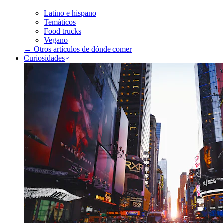
Latino e hispano
Temáticos
Food trucks
Vegano
→ Otros artículos de
dónde comer
Curiosidades