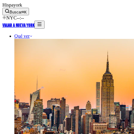
Hispayork
Buscar
⌘
K
NYC
--
:
--
Viajar a Nueva York
Qué ver