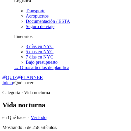
Logística
Transporte
Aeropuertos
Documentación / ESTA
Seguro de viaje
Itinerarios
3 días en NYC
5 días en NYC
7 días en NYC
Bajo presupuesto
→ Otros artículos de
planifica
QUIZ
PLANNER
Inicio
›
Qué hacer
Categoría
· Vida nocturna
Vida nocturna
en
Qué hacer
·
Ver todo
Mostrando
5
de
258
artículos.