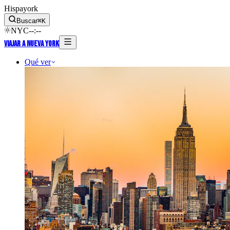
Hispayork
Buscar
⌘
K
NYC
--
:
--
Viajar a Nueva York
Qué ver