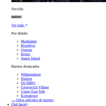
Sección
Barrios
Ver todo
Por distrito
Manhattan
Brooklyn
Queens
Bronx
Staten Island
Barrios destacados
Williamsburg
Harlem
DUMBO
Greenwich Village
Upper East Side
Koreatown
→ Otros artículos de
barrios
Qué hacer