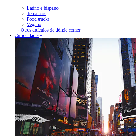
Latino e hispano
Temáticos
Food trucks
Vegano
→ Otros artículos de
dónde comer
Curiosidades