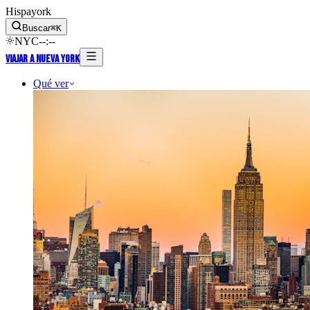
Hispayork
Buscar
⌘
K
NYC
--
:
--
Viajar a Nueva York
Qué ver