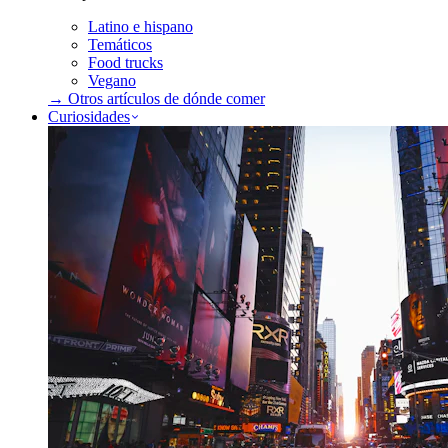
Latino e hispano
Temáticos
Food trucks
Vegano
→ Otros artículos de
dónde comer
Curiosidades