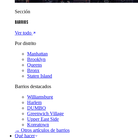
Sección
Barrios
Ver todo
Por distrito
Manhattan
Brooklyn
Queens
Bronx
Staten Island
Barrios destacados
Williamsburg
Harlem
DUMBO
Greenwich Village
Upper East Side
Koreatown
→ Otros artículos de
barrios
Qué hacer