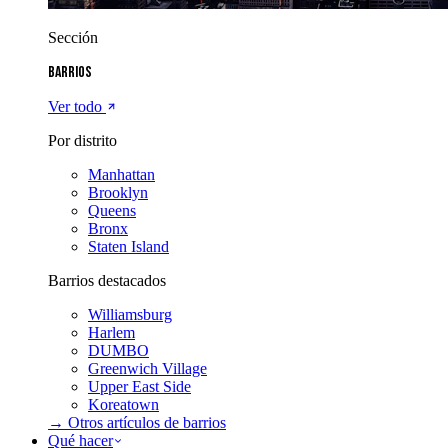
Sección
Barrios
Ver todo
Por distrito
Manhattan
Brooklyn
Queens
Bronx
Staten Island
Barrios destacados
Williamsburg
Harlem
DUMBO
Greenwich Village
Upper East Side
Koreatown
→ Otros artículos de
barrios
Qué hacer