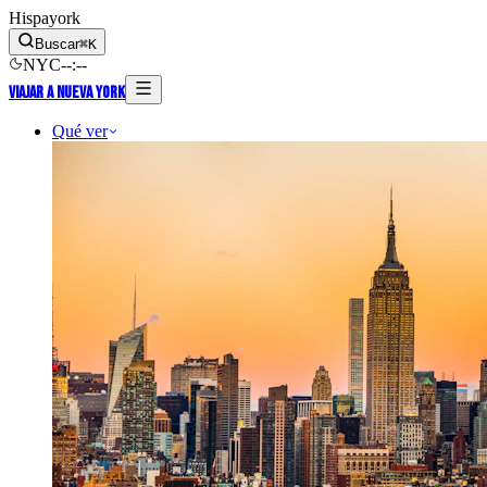
Hispayork
Buscar
⌘
K
NYC
--
:
--
Viajar a Nueva York
Qué ver