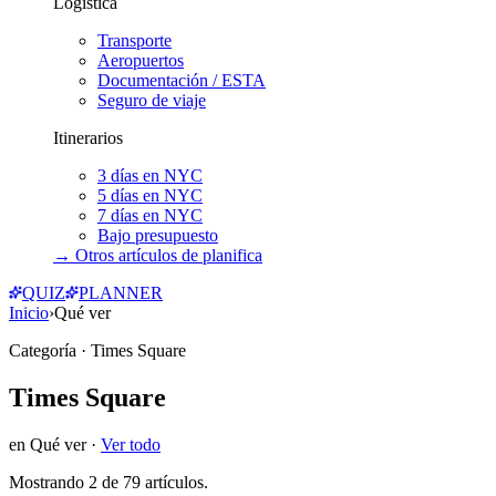
Logística
Transporte
Aeropuertos
Documentación / ESTA
Seguro de viaje
Itinerarios
3 días en NYC
5 días en NYC
7 días en NYC
Bajo presupuesto
→ Otros artículos de
planifica
QUIZ
PLANNER
Inicio
›
Qué ver
Categoría
· Times Square
Times Square
en
Qué ver
·
Ver todo
Mostrando
2
de
79
artículos.