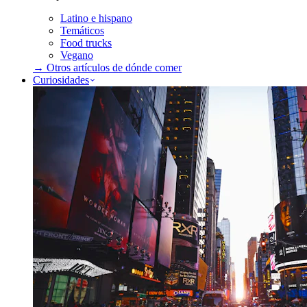
Latino e hispano
Temáticos
Food trucks
Vegano
→ Otros artículos de
dónde comer
Curiosidades