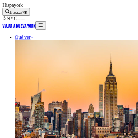
Hispayork
Buscar
⌘
K
NYC
--
:
--
Viajar a Nueva York
Qué ver