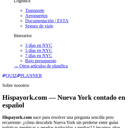
Logística
Transporte
Aeropuertos
Documentación / ESTA
Seguro de viaje
Itinerarios
3 días en NYC
5 días en NYC
7 días en NYC
Bajo presupuesto
→ Otros artículos de
planifica
QUIZ
PLANNER
Sobre nosotros
Hispayork.com — Nueva York contado en
español
Hispayork.com
nace para resolver una pregunta sencilla pero
recurrente: ¿cómo descubrir Nueva York sin perderse entre guías
turísticas genéricas y reseñas traducidas a medias? Llevamos años