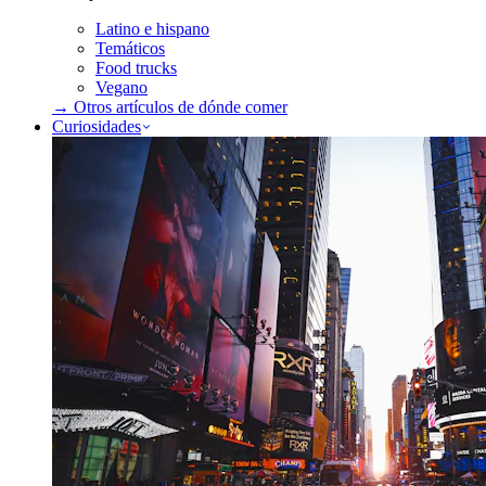
Latino e hispano
Temáticos
Food trucks
Vegano
→ Otros artículos de
dónde comer
Curiosidades