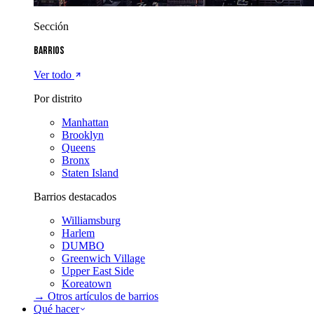
Sección
Barrios
Ver todo
Por distrito
Manhattan
Brooklyn
Queens
Bronx
Staten Island
Barrios destacados
Williamsburg
Harlem
DUMBO
Greenwich Village
Upper East Side
Koreatown
→ Otros artículos de
barrios
Qué hacer