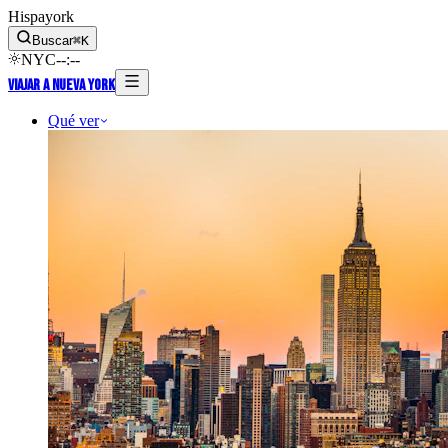
Hispayork
Buscar
⌘
K
NYC
--
:
--
Viajar a Nueva York
Qué ver